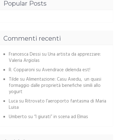
Popular Posts
Commenti recenti
Francesca Dessi
su
Una artista da apprezzare:
Valeria Argiolas
R. Copparoni
su
Avendrace delenda est!
Tilde
su
Alimentazione: Casu Axedu, un quasi
formaggio dalle proprietà benefiche simili allo
yogurt
Luca
su
Ritrovato l’aeroporto fantasma di Maria
Luisa
Umberto
su
“I giurati” in scena ad Elmas