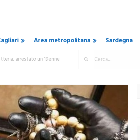
agliari
Area metropolitana
Sardegna
iotteria, arrestato un 19enne