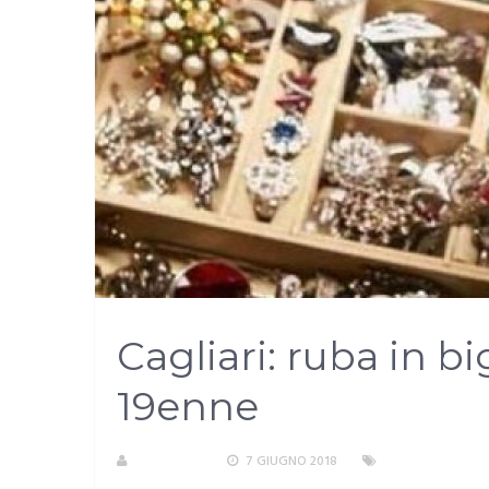
Cagliari: ruba in bi
19enne
A. PIRASTU
7 GIUGNO 2018
3 CRONACA NERA