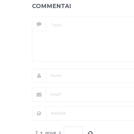
COMMENTA!
2
+
nove
=