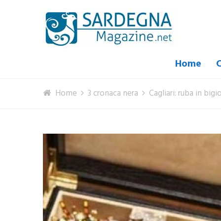
Home
C
Home
3 cronaca nera
Cagliari: ruba in big