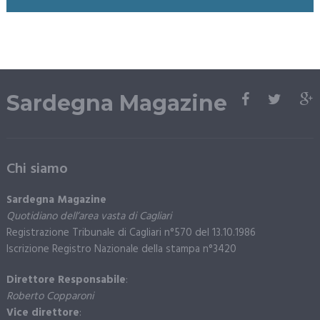
Sardegna Magazine
Chi siamo
Sardegna Magazine
Quotidiano dell’area vasta di Cagliari
Registrazione Tribunale di Cagliari n°570 del 13.10.1986
Iscrizione Registro Nazionale della stampa n°3420
Direttore Responsabile
:
Roberto Copparoni
Vice direttore
: