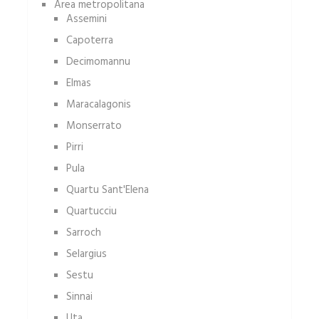
Area metropolitana
Assemini
Capoterra
Decimomannu
Elmas
Maracalagonis
Monserrato
Pirri
Pula
Quartu Sant'Elena
Quartucciu
Sarroch
Selargius
Sestu
Sinnai
Uta