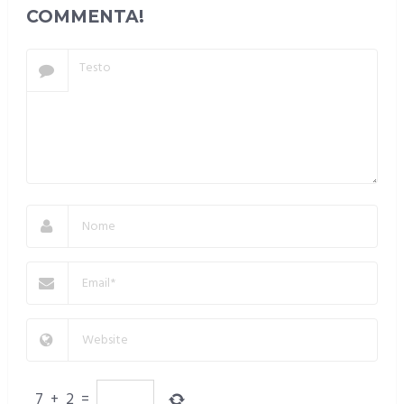
COMMENTA!
7
+
2
=