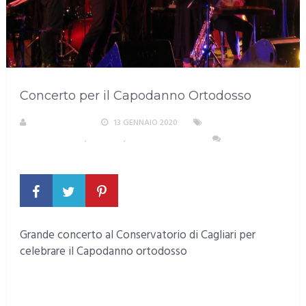
Concerto per il Capodanno Ortodosso
LA REDAZIONE
13 GENNAIO 2020
AREA
METROPOLITANA
,
CAGLIARI
,
EVENTI E CULTURA
NESSUN
COMMENTO
Grande concerto al Conservatorio di Cagliari per
celebrare il Capodanno ortodosso