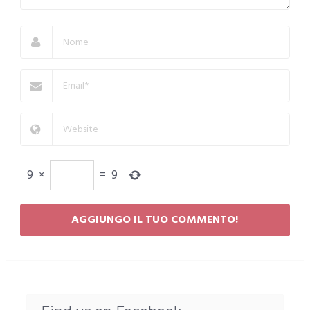
9
×
=
9