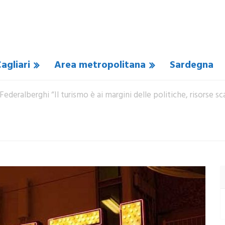
agliari
Area metropolitana
Sardegna
Federalberghi “Il turismo è ai margini delle politiche, risorse sca