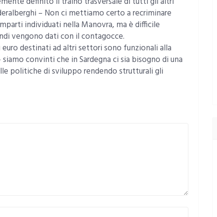
nte definito il traino trasversale di tutti gli altri
ederalberghi – Non ci mettiamo certo a recriminare
omparti individuati nella Manovra, ma è difficile
fondi vengono dati con il contagocce.
uro destinati ad altri settori sono funzionali alla
– siamo convinti che in Sardegna ci sia bisogno di una
le politiche di sviluppo rendendo strutturali gli