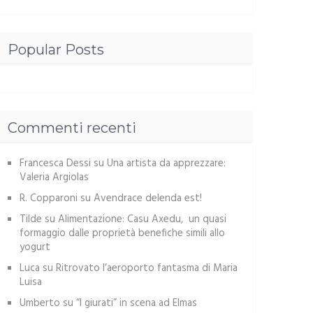
Popular Posts
Commenti recenti
Francesca Dessi
su
Una artista da apprezzare:
Valeria Argiolas
R. Copparoni
su
Avendrace delenda est!
Tilde
su
Alimentazione: Casu Axedu, un quasi
formaggio dalle proprietà benefiche simili allo
yogurt
Luca
su
Ritrovato l’aeroporto fantasma di Maria
Luisa
Umberto
su
“I giurati” in scena ad Elmas