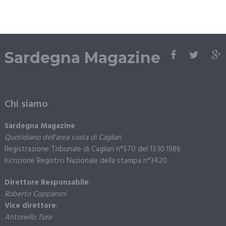
Sardegna Magazine
Chi siamo
Sardegna Magazine
Quotidiano dell’area vasta di Cagliari
Registrazione Tribunale di Cagliari n°570 del 13.10.1986
Iscrizione Registro Nazionale della stampa n°3420
Direttore Responsabile
:
Roberto Copparoni
Vice direttore
:
Antonello Tore