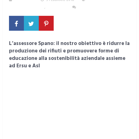
REDAZIONE
5 FEBBRAIO 2018
ALIMENTAZIONE,
SALUTE E BENESSERE
,
SARDEGNA
NESSUN COMMENTO
L’assessore Spano: il nostro obiettivo è ridurre la
produzione dei rifiuti e promuovere forme di
educazione alla sostenibilità aziendale assieme
ad Ersu e Asl