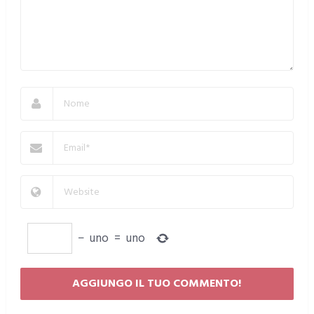
−
uno
=
uno