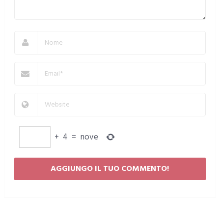
+
4
=
nove