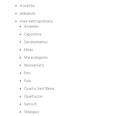
4 ricette
ambiente
Area metropolitana
Assemini
Capoterra
Decimomannu
Elmas
Maracalagonis
Monserrato
Pirri
Pula
Quartu Sant'Elena
Quartucciu
Sarroch
Selargius