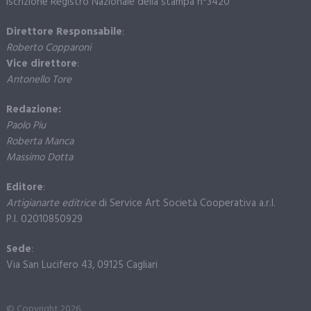
Iscrizione Registro Nazionale della stampa n°3420
Direttore Responsabile
:
Roberto Copparoni
Vice direttore
:
Antonello Tore
Redazione:
Paolo Piu
Roberta Manca
Massimo Dotta
Editore
:
Artigianarte editrice
di Service Art Società Cooperativa a.r.l.
P.I. 02010850929
Sede
:
Via San Lucifero 43, 09125 Cagliari
© Copyright 2026.