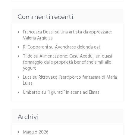
Commenti recenti
Francesca Dessi
su
Una artista da apprezzare:
Valeria Argiolas
R. Copparoni
su
Avendrace delenda est!
Tilde
su
Alimentazione: Casu Axedu, un quasi
formaggio dalle proprietà benefiche simili allo
yogurt
Luca
su
Ritrovato l’aeroporto fantasma di Maria
Luisa
Umberto
su
“I giurati” in scena ad Elmas
Archivi
Maggio 2026