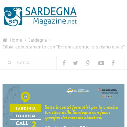
Menu
Home
Sardegna
Olbia: appuntamento con “Borghi autentici e turismo rurale”