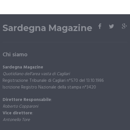
Sardegna Magazine
Chi siamo
Sardegna Magazine
Quotidiano dell’area vasta di Cagliari
Registrazione Tribunale di Cagliari n°570 del 13.10.1986
Iscrizione Registro Nazionale della stampa n°3420
Direttore Responsabile
:
Roberto Copparoni
Vice direttore
:
Antonello Tore