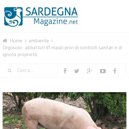
Menu
Home
ambiente
Orgosolo: abbattuti 81 maiali privi di controlli sanitari e di
ignota proprietà.