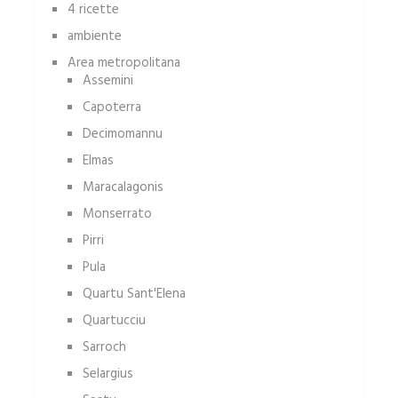
4 ricette
ambiente
Area metropolitana
Assemini
Capoterra
Decimomannu
Elmas
Maracalagonis
Monserrato
Pirri
Pula
Quartu Sant'Elena
Quartucciu
Sarroch
Selargius