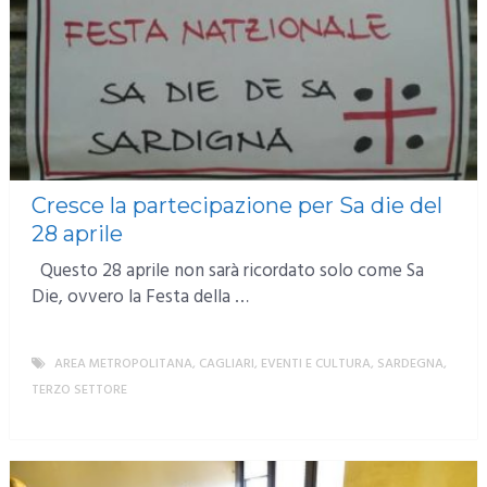
Cresce la partecipazione per Sa die del
28 aprile
Questo 28 aprile non sarà ricordato solo come Sa
Die, ovvero la Festa della …
AREA METROPOLITANA
,
CAGLIARI
,
EVENTI E CULTURA
,
SARDEGNA
,
TERZO SETTORE
MORE