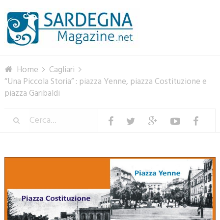
Menu
Home
Cagliari
“Una Piccola Storia” : piazza Yenne, piazza Costituzione e
piazza Garibaldi