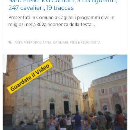
Sant’Efisio: 105 Comuni, 3.153 figuranti,
247 cavalieri, 19 traccas
Presentati in Comune a Cagliari i programmi civili e
religiosi nella 362a ricorrenza della festa …
AREA METROPOLITANA
,
CAGLIARI
,
FEDE E RELIGIOSITÀ
MORE