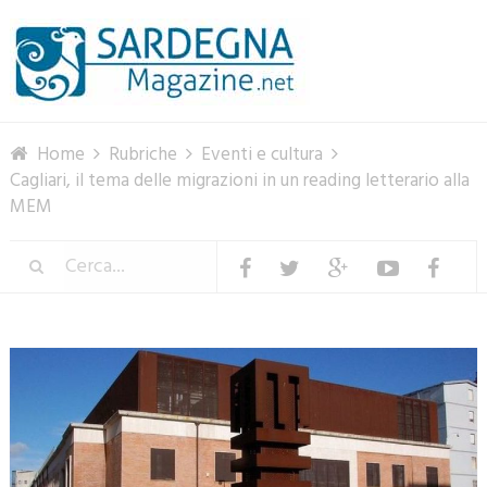
Menu
Home
Rubriche
Eventi e cultura
Cagliari, il tema delle migrazioni in un reading letterario alla
MEM