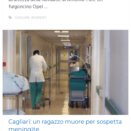
furgoncino Opel …
CAGLIARI
,
INCIDENTI
MORE
Cagliari: un ragazzo muore per sospetta
meningite