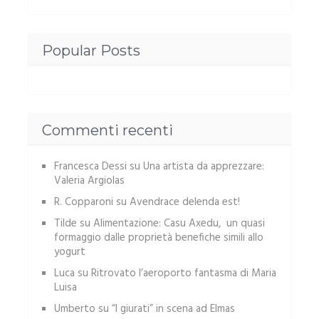
Popular Posts
Commenti recenti
Francesca Dessi
su
Una artista da apprezzare:
Valeria Argiolas
R. Copparoni
su
Avendrace delenda est!
Tilde
su
Alimentazione: Casu Axedu, un quasi
formaggio dalle proprietà benefiche simili allo
yogurt
Luca
su
Ritrovato l’aeroporto fantasma di Maria
Luisa
Umberto
su
“I giurati” in scena ad Elmas