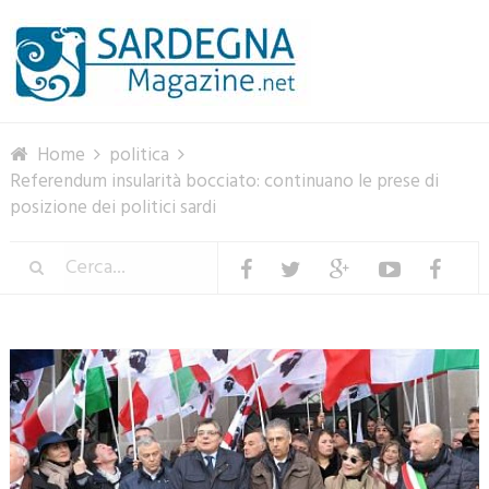
Menu
Home
politica
Referendum insularità bocciato: continuano le prese di
posizione dei politici sardi