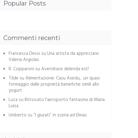
Popular Posts
Commenti recenti
Francesca Dessi
su
Una artista da apprezzare:
Valeria Argiolas
R. Copparoni
su
Avendrace delenda est!
Tilde
su
Alimentazione: Casu Axedu, un quasi
formaggio dalle proprietà benefiche simili allo
yogurt
Luca
su
Ritrovato l’aeroporto fantasma di Maria
Luisa
Umberto
su
“I giurati” in scena ad Elmas