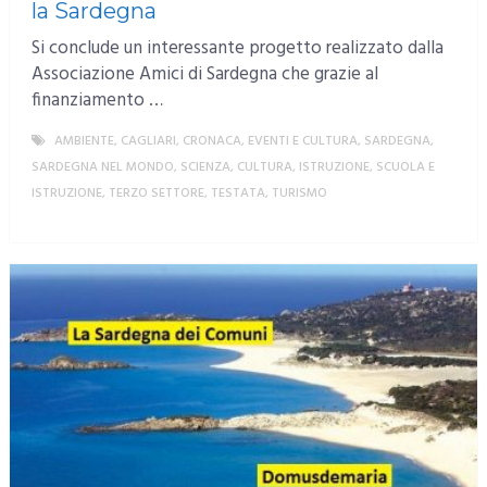
la Sardegna
Si conclude un interessante progetto realizzato dalla
Associazione Amici di Sardegna che grazie al
finanziamento …
AMBIENTE
,
CAGLIARI
,
CRONACA
,
EVENTI E CULTURA
,
SARDEGNA
,
SARDEGNA NEL MONDO
,
SCIENZA, CULTURA, ISTRUZIONE
,
SCUOLA E
ISTRUZIONE
,
TERZO SETTORE
,
TESTATA
,
TURISMO
MORE