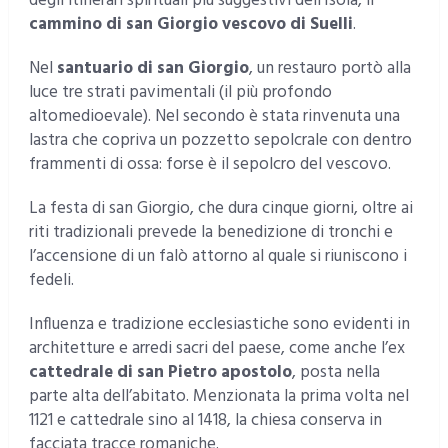
degli itinerari spirituali più suggestivi dell’Isola, il
cammino di san Giorgio vescovo di Suelli
.
Nel
santuario di san Giorgio
, un restauro portò alla
luce tre strati pavimentali (il più profondo
altomedioevale). Nel secondo è stata rinvenuta una
lastra che copriva un pozzetto sepolcrale con dentro
frammenti di ossa: forse è il sepolcro del vescovo.
La festa di san Giorgio, che dura cinque giorni, oltre ai
riti tradizionali prevede la benedizione di tronchi e
l’accensione di un falò attorno al quale si riuniscono i
fedeli.
Influenza e tradizione ecclesiastiche sono evidenti in
architetture e arredi sacri del paese, come anche l’ex
cattedrale di san Pietro apostolo
, posta nella
parte alta dell’abitato. Menzionata la prima volta nel
1121 e cattedrale sino al 1418, la chiesa conserva in
facciata tracce romaniche.