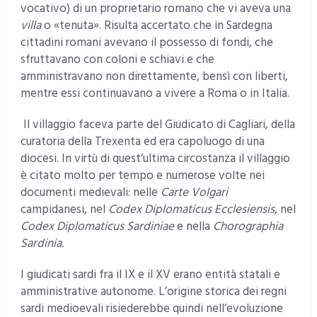
vocativo) di un proprietario romano che vi aveva una
villa
o «tenuta». Risulta accertato che in Sardegna
cittadini romani avevano il possesso di fondi, che
sfruttavano con coloni e schiavi e che
amministravano non direttamente, bensì con liberti,
mentre essi continuavano a vivere a Roma o in Italia.
Il villaggio faceva parte del Giudicato di Cagliari, della
curatoria della Trexenta ed era capoluogo di una
diocesi. In virtù di quest’ultima circostanza il villaggio
è citato molto per tempo e numerose volte nei
documenti medievali: nelle
Carte Volgari
campidanesi, nel
Codex Diplomaticus Ecclesiensis
, nel
Codex Diplomaticus Sardiniae
e nella
Chorographia
Sardinia.
I giudicati sardi fra il IX e il XV erano entità statali e
amministrative autonome. L’origine storica dei regni
sardi medioevali risiederebbe quindi nell’evoluzione