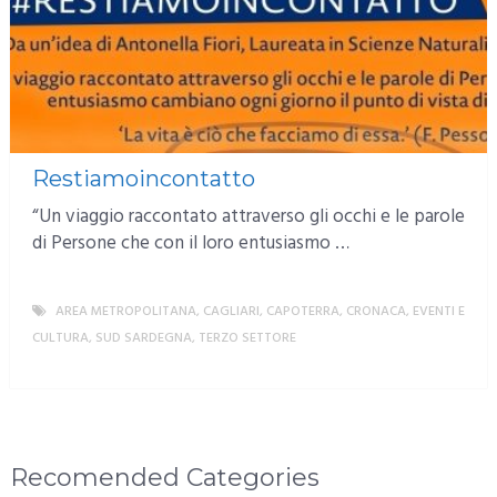
Restiamoincontatto
“Un viaggio raccontato attraverso gli occhi e le parole
di Persone che con il loro entusiasmo …
AREA METROPOLITANA
,
CAGLIARI
,
CAPOTERRA
,
CRONACA
,
EVENTI E
CULTURA
,
SUD SARDEGNA
,
TERZO SETTORE
MORE
Recomended Categories