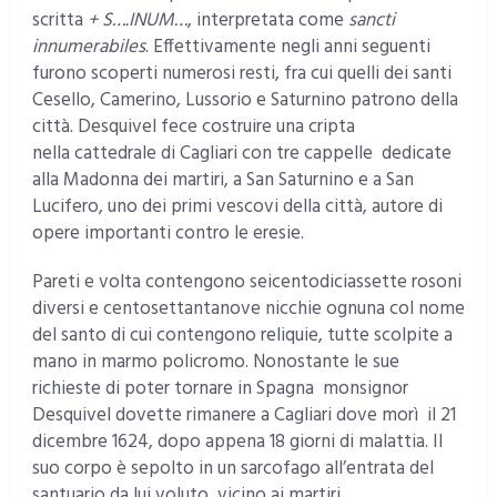
scritta
+ S….INUM…
, interpretata come
sancti
innumerabiles
. Effettivamente negli anni seguenti
furono scoperti numerosi resti, fra cui quelli dei santi
Cesello, Camerino, Lussorio e Saturnino patrono della
città. Desquivel fece costruire una cripta
nella cattedrale di Cagliari con tre cappelle dedicate
alla Madonna dei martiri, a San Saturnino e a San
Lucifero, uno dei primi vescovi della città, autore di
opere importanti contro le eresie.
Pareti e volta contengono seicentodiciassette rosoni
diversi e centosettantanove nicchie ognuna col nome
del santo di cui contengono reliquie, tutte scolpite a
mano in marmo policromo. Nonostante le sue
richieste di poter tornare in Spagna monsignor
Desquivel dovette rimanere a Cagliari dove morì il 21
dicembre 1624, dopo appena 18 giorni di malattia. Il
suo corpo è sepolto in un sarcofago all’entrata del
santuario da lui voluto, vicino ai martiri.