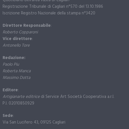
Quotidiano dell’area vasta di Cagliari
Registrazione Tribunale di Cagliari n°570 del 13.10.1986
Iscrizione Registro Nazionale della stampa n°3420
Direttore Responsabile
:
Roberto Copparoni
Vice direttore
:
Antonello Tore
Redazione:
Paolo Piu
Roberta Manca
Massimo Dotta
Editore
:
Artigianarte editrice
di Service Art Società Cooperativa a.r.l.
P.I. 02010850929
Sede
:
Via San Lucifero 43, 09125 Cagliari