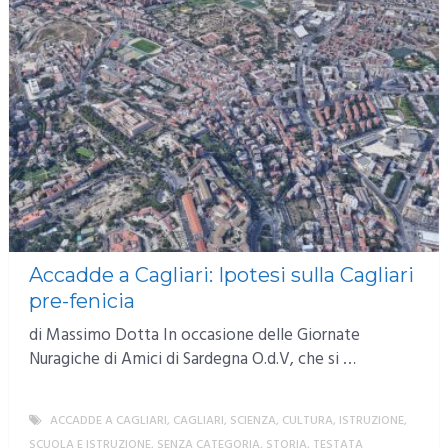
Accadde a Cagliari: Ipotesi sulla Cagliari
pre-fenicia
di Massimo Dotta In occasione delle Giornate
Nuragiche di Amici di Sardegna O.d.V, che si …
ACCADDE A CAGLIARI
,
CAGLIARI
,
SCIENZA, CULTURA, ISTRUZIONE
,
SCUOLA E ISTRUZIONE
,
SENZA CATEGORIA
,
STORIA
,
TESTATA