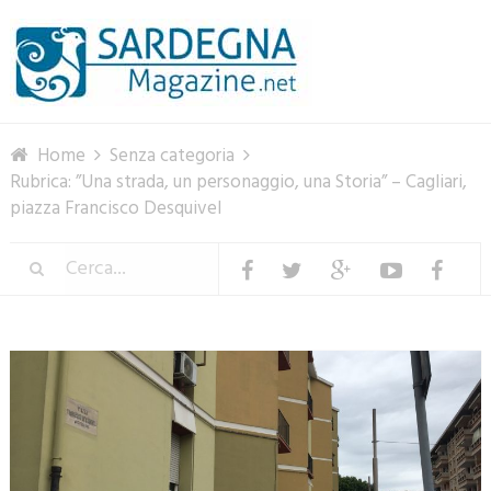
Menu
Home
Senza categoria
Rubrica: ”Una strada, un personaggio, una Storia” – Cagliari,
piazza Francisco Desquivel