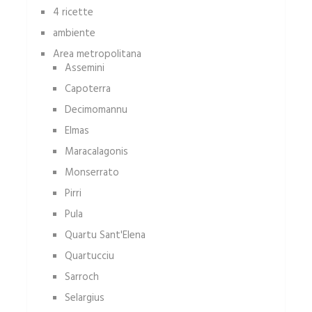
4 ricette
ambiente
Area metropolitana
Assemini
Capoterra
Decimomannu
Elmas
Maracalagonis
Monserrato
Pirri
Pula
Quartu Sant'Elena
Quartucciu
Sarroch
Selargius