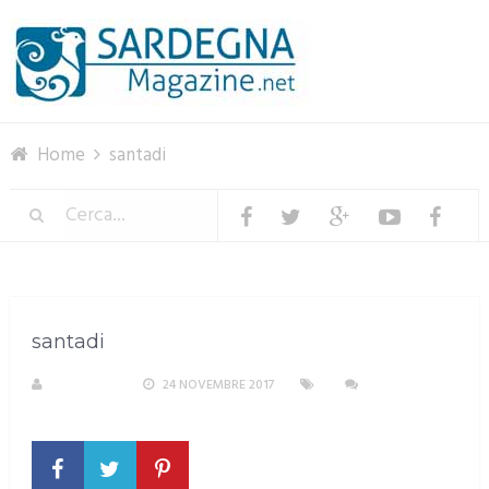
Menu
Home
santadi
santadi
REDAZIONE
24 NOVEMBRE 2017
NESSUN
COMMENTO