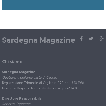
Sardegna Magazine
Chi siamo
Sardegna Magazine
Quotidiano dell’area vasta di Cagliari
Registrazione Tribunale di Cagliari n°570 del 13.10.1986
Iscrizione Registro Nazionale della stampa n°3420
Direttore Responsabile
:
Roberto Copparoni