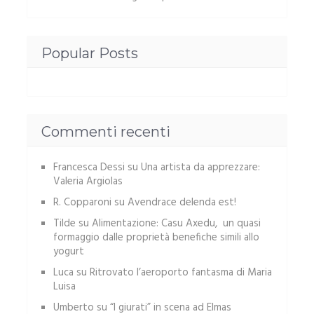
Popular Posts
Commenti recenti
Francesca Dessi
su
Una artista da apprezzare:
Valeria Argiolas
R. Copparoni
su
Avendrace delenda est!
Tilde
su
Alimentazione: Casu Axedu, un quasi
formaggio dalle proprietà benefiche simili allo
yogurt
Luca
su
Ritrovato l’aeroporto fantasma di Maria
Luisa
Umberto
su
“I giurati” in scena ad Elmas