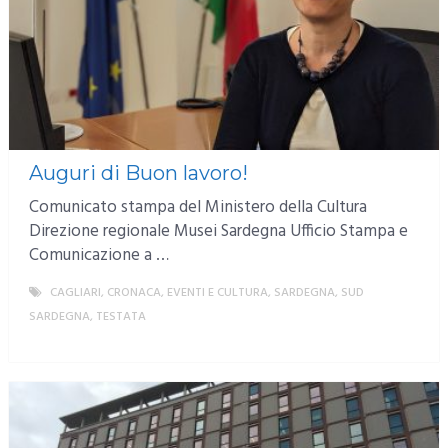
Auguri di Buon lavoro!
Comunicato stampa del Ministero della Cultura
Direzione regionale Musei Sardegna Ufficio Stampa e
Comunicazione a …
CAGLIARI
,
CRONACA
,
EVENTI E CULTURA
,
SARDEGNA
,
SUD
SARDEGNA
,
TESTATA
MORE