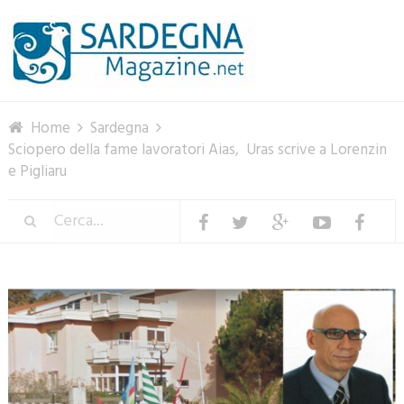
Menu
Home
Sardegna
Sciopero della fame lavoratori Aias, Uras scrive a Lorenzin
e Pigliaru