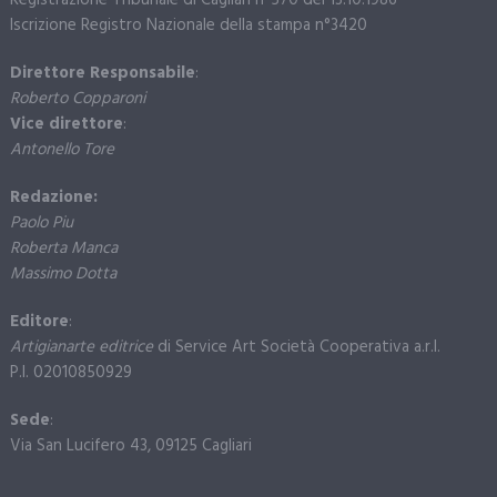
Registrazione Tribunale di Cagliari n°570 del 13.10.1986
Iscrizione Registro Nazionale della stampa n°3420
Direttore Responsabile
:
Roberto Copparoni
Vice direttore
:
Antonello Tore
Redazione:
Paolo Piu
Roberta Manca
Massimo Dotta
Editore
:
Artigianarte editrice
di Service Art Società Cooperativa a.r.l.
P.I. 02010850929
Sede
:
Via San Lucifero 43, 09125 Cagliari