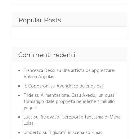
Popular Posts
Commenti recenti
Francesca Dessi
su
Una artista da apprezzare:
Valeria Argiolas
R. Copparoni
su
Avendrace delenda est!
Tilde
su
Alimentazione: Casu Axedu, un quasi
formaggio dalle proprietà benefiche simili allo
yogurt
Luca
su
Ritrovato l’aeroporto fantasma di Maria
Luisa
Umberto
su
“I giurati” in scena ad Elmas