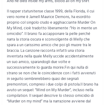
And he died inside my arms, blood all on my shirt
Il rapper statunitense classe 1999, della Florida, il cui
vero nome è Jamell Maurice Demons, ha esordito
proprio col singolo crudo e agghiacciante Murder On
My Mind, cioè tradotto liberamente :”Ho in mente un
omicidio”. Il brano fa accapponare la pelle perché
narra la storia oscura e sconvolgente di Melly che
spara a un carissimo amico che poi gli muore tra le
braccia. La canzone racconta infatti una storia
inventata nella quale Melly uccide accidentalmente
un suo amico, sparandogli due volte e
successivamente lo guarda morire.Fin qui nulla di
strano se non che le coincidenze con i fatti avvenuti
in seguito sembrerebbero quasi dei segnali
premonitori, compresi i due colpi di pistola.Il brano ha
avuto un sequel: “Mind on My Murder”, incluso nella
compilation. Il sequel descrive lo stesso omicidio di
“Murder on my mind” ma la narrazione avviene dal