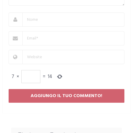
7
×
=
14