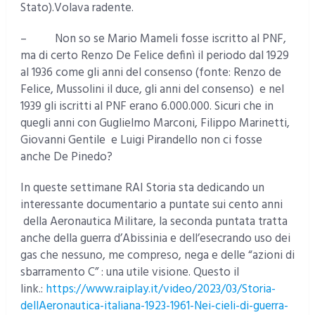
Stato).Volava radente.
– Non so se Mario Mameli fosse iscritto al PNF,
ma di certo Renzo De Felice definì il periodo dal 1929
al 1936 come gli anni del consenso (fonte: Renzo de
Felice, Mussolini il duce, gli anni del consenso) e nel
1939 gli iscritti al PNF erano 6.000.000. Sicuri che in
quegli anni con Guglielmo Marconi, Filippo Marinetti,
Giovanni Gentile e Luigi Pirandello non ci fosse
anche De Pinedo?
In queste settimane RAI Storia sta dedicando un
interessante documentario a puntate sui cento anni
della Aeronautica Militare, la seconda puntata tratta
anche della guerra d’Abissinia e dell’esecrando uso dei
gas che nessuno, me compreso, nega e delle “azioni di
sbarramento C” : una utile visione. Questo il
link.:
https://www.raiplay.it/video/2023/03/Storia-
dellAeronautica-italiana-1923-1961-Nei-cieli-di-guerra-