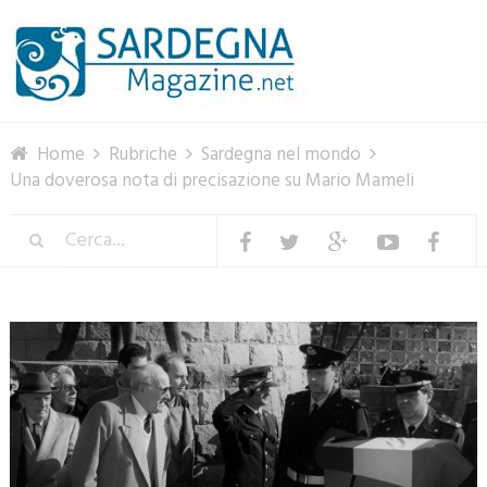
Menu
Home
Rubriche
Sardegna nel mondo
Una doverosa nota di precisazione su Mario Mameli