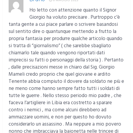
6 MAGGIO 2023
Ho letto con attenzione quanto il Signor
Giorgio ha voluto precisare . Purtroppo c’è
tanta gente a cui piace parlare o scrivere basandosi
sul sentito dire o quantunque mettendo a frutto la
propria fantasia per produrre qualche articolo quando
si tratta di “giornalismo” ( che sarebbe sbagliato
chiamarlo tale quando vengono riportati dati
imprecisi su fatti o personaggi della storia ) . Pertanto
, dalle precisazioni messe in chiaro dal Sig. Giorgio
Mameli credo proprio che quel giovane e ardito
Tenente abbia compiuto il dovere da soldato ne più e
ne meno come hanno sempre fatto tutti i soldati di
tutte le guerre . Nello stesso periodo mio padre , che
faceva l’artigliere in Libia era costretto a sparare
contro i nemici , ma come alcuni direbbero ad
ammazzare uomini, e non per questo ho dovuto
considerarlo un assassino . Ma neppure a mio povero
nonno che imbracciava la baionetta nelle trincee di