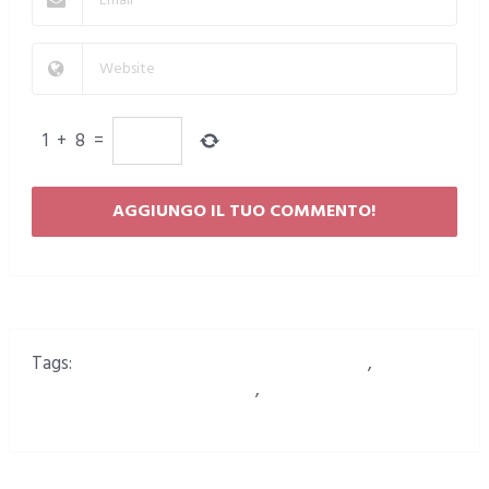
1
+
8
=
Tags:
Alcune precisazioni su Mario Mameli
,
Mario
Mameli un eroe dimenticato
,
Mario Mameli un eroe
scomodo