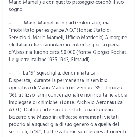
Mario Mameli) e con questo passaggio coronò il suo
sogno.
– Mario Mameli non partì volontario, ma
“mobilitato per esigenze A.O.” (fonte: Stato di
Servizio di Mario Mameli, Ufficio Matricola) A margine:
gli italiani che si arruolarono volontari per la guerra
d’Abissinia furono circa 50.000.(fonte: Giorgio Rochat.
Le guerre italiane 1935-1943, Eimaudi)
– La 15^ squadriglia, denominata La
Disperata, durante la permanenza in servizio
operativo di Mario Mameli (novembre ‘35 – 1 marzo
’36), utilizzò armi convenzionali e non risulta ne abbia
impiegate di chimiche. (fonte: Archivio Aeronautica
A.O.I.). D’altra parte sarebbe stato quantomeno
bizzarro che Mussolini affidasse armamenti vietati
proprio alla squadriglia di suo genero o a quella dei
suoi figli, la 14^, battezzata Hic sunt leones altrimenti