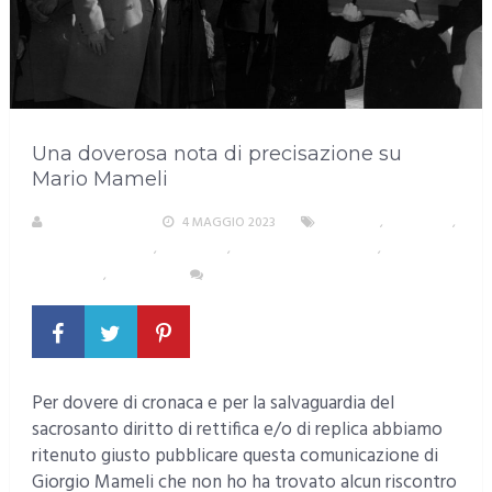
Una doverosa nota di precisazione su
Mario Mameli
LA REDAZIONE
4 MAGGIO 2023
CAGLIARI
,
NAZIONALI
,
PUBBLIREDAZIONALI
,
SARDEGNA
,
SARDEGNA NEL MONDO
,
SCUOLA E
ISTRUZIONE
,
TESTATA
1 COMMENTO
Per dovere di cronaca e per la salvaguardia del
sacrosanto diritto di rettifica e/o di replica abbiamo
ritenuto giusto pubblicare questa comunicazione di
Giorgio Mameli che non ho ha trovato alcun riscontro