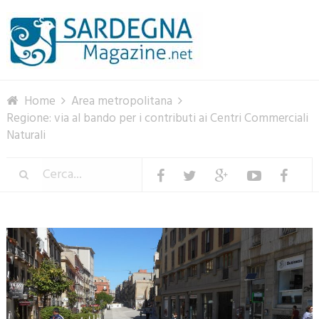
Menu
Home
Area metropolitana
Regione: via al bando per i contributi ai Centri Commerciali
Naturali