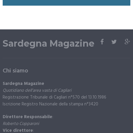
Sardegna Magazine
Chi siamo
Sardegna Magazine
Quotidiano dell’area vasta di Cagliari
Registrazione Tribunale di Cagliari n°570 del 13.10.1986
Iscrizione Registro Nazionale della stampa n°3420
Direttore Responsabile
:
Roberto Copparoni
Vice direttore
: