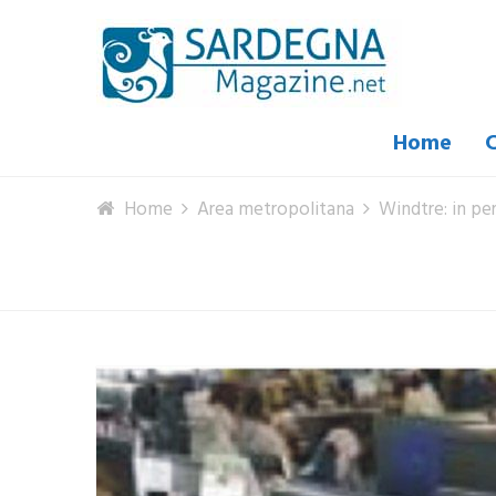
Home
C
Home
Area metropolitana
Windtre: in pe