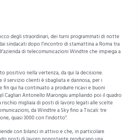
occo degli straordinari, dei turni programmati di notte
o dai sindacati dopo l’incontro di stamattina a Roma tra
 dell’azienda di telecomunicazioni Windtre che impiega a
 positivo nella vertenza, da qui la decisione.
il servizio clienti è sbagliata e dannosa, per i
he fin qui ha continuato a produrre ricavi e buoni
c Cgil Cagliari Antonello Marongiu ampliando poi il quadro
rischio migliaia di posti di lavoro legati alle scelte
omunicazioni, da Windtre a Sky fino a Tiscali: tre
ne, quasi 3000 con l’indotto”.
ende con bilanci in attivo e che, in particolare
ando posti di lavoro nonostante producano una