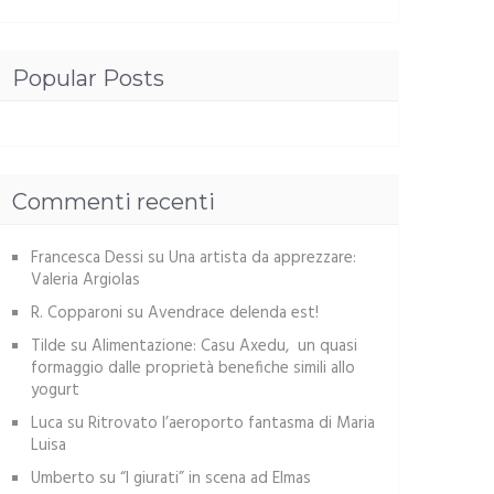
Popular Posts
Commenti recenti
Francesca Dessi
su
Una artista da apprezzare:
Valeria Argiolas
R. Copparoni
su
Avendrace delenda est!
Tilde
su
Alimentazione: Casu Axedu, un quasi
formaggio dalle proprietà benefiche simili allo
yogurt
Luca
su
Ritrovato l’aeroporto fantasma di Maria
Luisa
Umberto
su
“I giurati” in scena ad Elmas