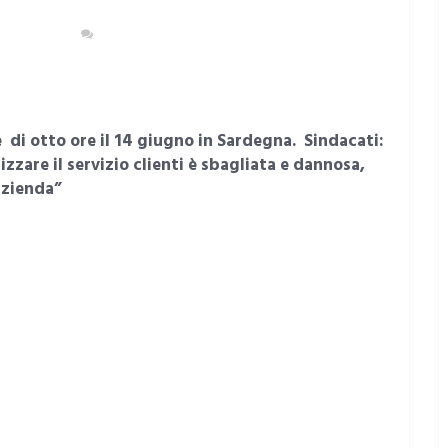
OPOLITANA
NESSUN COMMENTO
di otto ore il 14 giugno in Sardegna. Sindacati:
zzare il servizio clienti è sbagliata e dannosa,
 azienda”