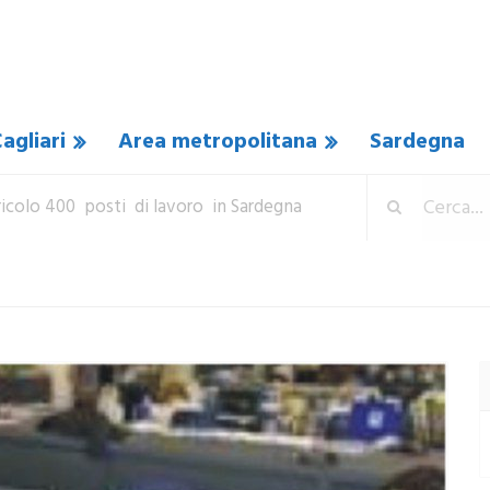
agliari
Area metropolitana
Sardegna
ricolo 400 posti di lavoro in Sardegna