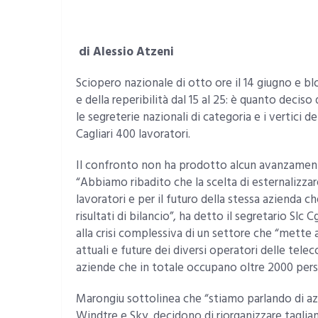
di Alessio Atzeni
Sciopero nazionale di otto ore il 14 giugno e bl
e della reperibilità dal 15 al 25: è quanto decis
le segreterie nazionali di categoria e i vertici
Cagliari 400 lavoratori.
Il confronto non ha prodotto alcun avanzamento
“Abbiamo ribadito che la scelta di esternalizzare 
lavoratori e per il futuro della stessa azienda c
risultati di bilancio”, ha detto il segretario Sl
alla crisi complessiva di un settore che “mette a 
attuali e future dei diversi operatori delle telec
aziende che in totale occupano oltre 2000 perso
Marongiu sottolinea che “stiamo parlando di azi
Windtre e Sky, decidono di riorganizzare tagli