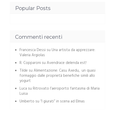
Popular Posts
Commenti recenti
Francesca Dessi
su
Una artista da apprezzare:
Valeria Argiolas
R. Copparoni
su
Avendrace delenda est!
Tilde
su
Alimentazione: Casu Axedu, un quasi
formaggio dalle proprietà benefiche simili allo
yogurt
Luca
su
Ritrovato l’aeroporto fantasma di Maria
Luisa
Umberto
su
“I giurati” in scena ad Elmas