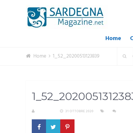
Home
C
Home
1_52_20200513123839
1_52_202005131238
M. DOTTA
31 OTTOBRE 2020
NESSUN