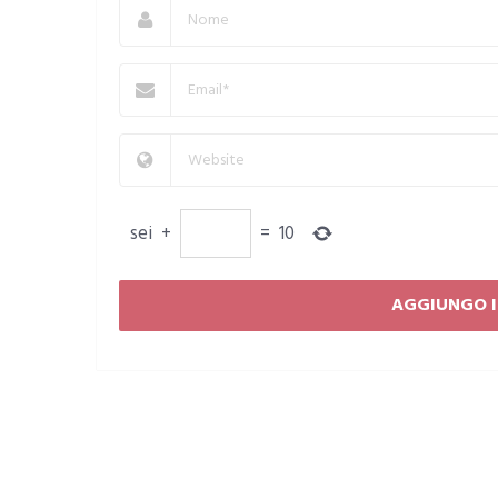
sei
+
=
10