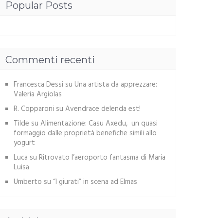
Popular Posts
Commenti recenti
Francesca Dessi
su
Una artista da apprezzare:
Valeria Argiolas
R. Copparoni
su
Avendrace delenda est!
Tilde
su
Alimentazione: Casu Axedu, un quasi
formaggio dalle proprietà benefiche simili allo
yogurt
Luca
su
Ritrovato l’aeroporto fantasma di Maria
Luisa
Umberto
su
“I giurati” in scena ad Elmas