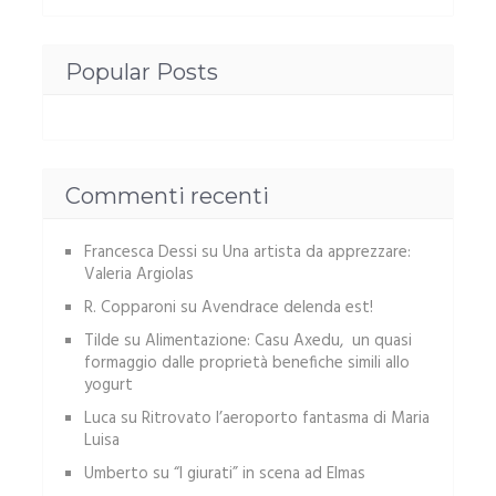
Popular Posts
Commenti recenti
Francesca Dessi
su
Una artista da apprezzare:
Valeria Argiolas
R. Copparoni
su
Avendrace delenda est!
Tilde
su
Alimentazione: Casu Axedu, un quasi
formaggio dalle proprietà benefiche simili allo
yogurt
Luca
su
Ritrovato l’aeroporto fantasma di Maria
Luisa
Umberto
su
“I giurati” in scena ad Elmas