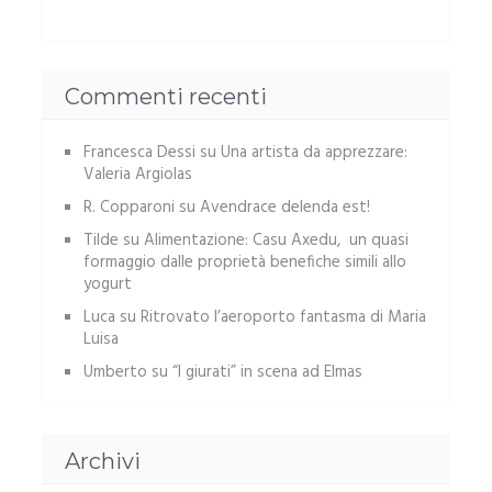
Commenti recenti
Francesca Dessi
su
Una artista da apprezzare:
Valeria Argiolas
R. Copparoni
su
Avendrace delenda est!
Tilde
su
Alimentazione: Casu Axedu, un quasi
formaggio dalle proprietà benefiche simili allo
yogurt
Luca
su
Ritrovato l’aeroporto fantasma di Maria
Luisa
Umberto
su
“I giurati” in scena ad Elmas
Archivi