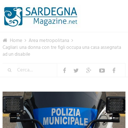
Menu
Home
Area metropolitana
Cagliari: una donna con tre figli occupa una casa assegnata
ad un disabile