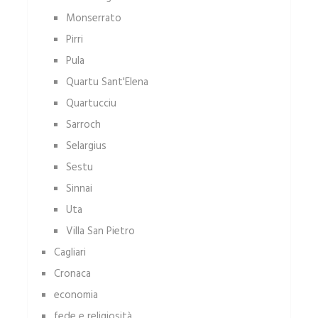
Monserrato
Pirri
Pula
Quartu Sant'Elena
Quartucciu
Sarroch
Selargius
Sestu
Sinnai
Uta
Villa San Pietro
Cagliari
Cronaca
economia
fede e religiosità