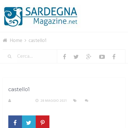
Menu
Home
castello1
castello1
M. DOTTA
28 MAGGIO 2021
NESSUN
COMMENTO