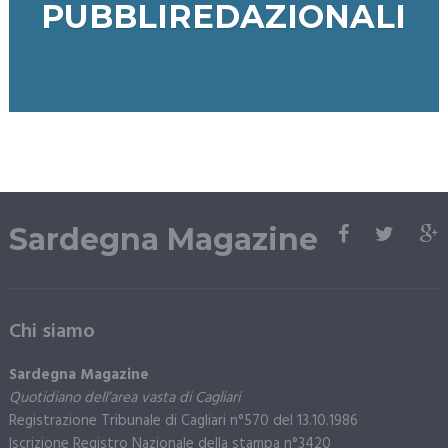
PUBBLIREDAZIONALI
Sardegna Magazine
Chi siamo
Sardegna Magazine
Quotidiano dell’area vasta di Cagliari
Registrazione Tribunale di Cagliari n°570 del 13.10.1986
Iscrizione Registro Nazionale della stampa n°3420