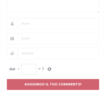
due
−
=
1