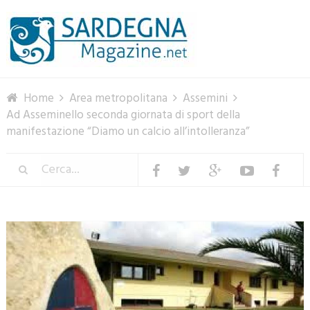
Menu
Home
Area metropolitana
Assemini
Ad Asseminello seconda giornata di sport della
manifestazione “Diamo un calcio all’intolleranza”