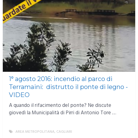
1° agosto 2016: incendio al parco di
Terramaini: distrutto il ponte di legno -
VIDEO
A quando il rifacimento del ponte? Ne discute
giovedì la Municipalità di Pirri di Antonio Tore …
AREA METROPOLITANA
,
CAGLIARI
MORE