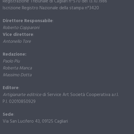
Registrazione Tribunale di Cagliari n°570 del 13.10.1986
Iscrizione Registro Nazionale della stampa n°3420
Direttore Responsabile
:
Roberto Copparoni
Vice direttore
:
Antonello Tore
Redazione:
Paolo Piu
Roberta Manca
Massimo Dotta
Editore
:
Artigianarte editrice
di Service Art Società Cooperativa a.r.l.
P.I. 02010850929
Sede
:
Via San Lucifero 43, 09125 Cagliari