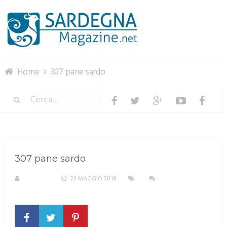
Menu
Home
307 pane sardo
307 pane sardo
S. ATZENI
23 MAGGIO 2018
NESSUN
COMMENTO