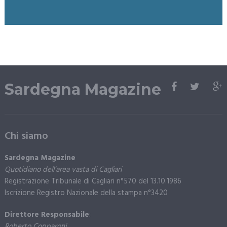
Sardegna Magazine
Chi siamo
Sardegna Magazine
Quotidiano dell’area vasta di Cagliari
Registrazione Tribunale di Cagliari n°570 del 13.10.1986
Iscrizione Registro Nazionale della stampa n°3420
Direttore Responsabile
:
Roberto Copparoni