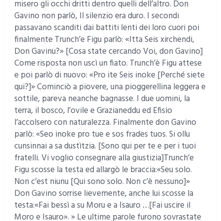
misero gli occhi dritti dentro quelli dell’altro. Don
Gavino non parlò, Il silenzio era duro. I secondi
passavano scanditi dai battiti lenti dei loro cuori poi
finalmente Trunch’e Figu parlò: «Itta Seis xirchendi,
Don Gavinu?» [Cosa state cercando Voi, don Gavino]
Come risposta non uscì un fiato. Trunch’è Figu attese
e poi parlò di nuovo: «Pro ite Seis inoke [Perché siete
qui?]» Cominciò a piovere, una pioggerellina leggera e
sottile, pareva neanche bagnasse. I due uomini, la
terra, il bosco, l’ovile e Grazianeddu ed Efisio
l’accolsero con naturalezza. Finalmente don Gavino
parlò: «Seo inoke pro tue e sos frades tuos. Si ollu
cunsinnai a sa dustìtzia. [Sono qui per te e per i tuoi
fratelli. Vi voglio consegnare alla giustizia]Trunch’e
Figu scosse la testa ed allargò le braccia:«Seu solo.
Non c’est niunu [Qui sono solo. Non c’è nessuno]»
Don Gavino sorrise lievemente, anche lui scosse la
testa:«Fai bessì a su Moru e a Isauro …[Fai uscire il
Moro e Isauro». » Le ultime parole furono sovrastate