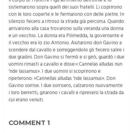
il corpo di Trunch’e Figu all’interno dell’ovile e lo
sistemarono sopra quelli dei suoi fratelli. Li coprirono
con le loro coperte e le fermarono con delle pietre. In
silenzio fecero a ritroso la strada già percorsa. Quando
arrivarono alla casa trovarono sulla veranda una donna
e un vecchio. La donna era Pilimedda, la governante e
il vecchio era lo zio Antonio. Aiutarono don Gavino a
scendere dal cavallo e sorreggendolo gli fecero salire i
due gradini. Don Gavino si fermò e si girò, guardò i due
uomini rimasti a cavallo e disse:« Cannelas alludas nun
‘nde lassamus». I due uomini si scoprirono e
ripeterono: «Cannellas alludas ‘nde lassamus». Don
Gavino sorrise. I due sorrisero, calzarono nuovamente
i loro berretti, girarono i cavalli e ripresero la strada da
cui erano venuti.
COMMENT
1