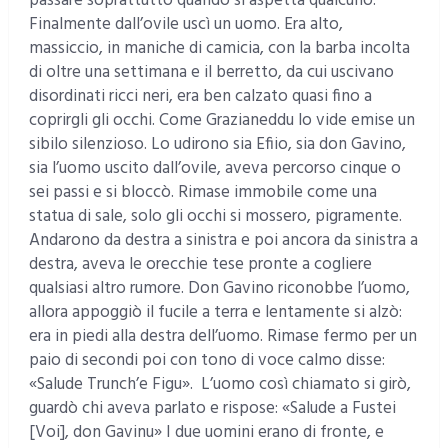
passare soprattutto quando si aspetta qualcuno.
Finalmente dall’ovile uscì un uomo. Era alto,
massiccio, in maniche di camicia, con la barba incolta
di oltre una settimana e il berretto, da cui uscivano
disordinati ricci neri, era ben calzato quasi fino a
coprirgli gli occhi. Come Grazianeddu lo vide emise un
sibilo silenzioso. Lo udirono sia Efiio, sia don Gavino,
sia l’uomo uscito dall’ovile, aveva percorso cinque o
sei passi e si bloccò. Rimase immobile come una
statua di sale, solo gli occhi si mossero, pigramente.
Andarono da destra a sinistra e poi ancora da sinistra a
destra, aveva le orecchie tese pronte a cogliere
qualsiasi altro rumore. Don Gavino riconobbe l’uomo,
allora appoggiò il fucile a terra e lentamente si alzò:
era in piedi alla destra dell’uomo. Rimase fermo per un
paio di secondi poi con tono di voce calmo disse:
«Salude Trunch’e Figu». L’uomo così chiamato si girò,
guardò chi aveva parlato e rispose: «Salude a Fustei
[Voi], don Gavinu» I due uomini erano di fronte, e