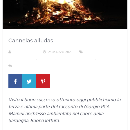
Cannelas alludas
LA REDAZIONE
25 MARZO 2023
AREA
METROPOLITANA
,
SARDEGNA
,
SARDEGNA NEL MONDO
,
TESTATA
1 COMMENTO
Visto il buon successo ottenuto oggi pubblichiamo la
terza e ultima parte del racconto di Giorgio PCA
Mameli anch’esso ambientato nel cuore della
Sardegna. Buona lettura.