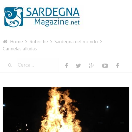
Menu
Home
Rubriche
Sardegna nel mondo
Cannelas alludas