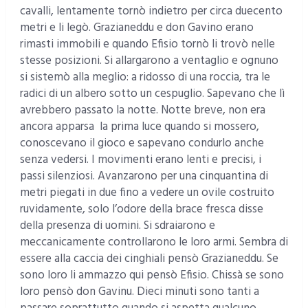
cavalli, lentamente tornò indietro per circa duecento
metri e li legò. Grazianeddu e don Gavino erano
rimasti immobili e quando Efisio tornò li trovò nelle
stesse posizioni. Si allargarono a ventaglio e ognuno
si sistemò alla meglio: a ridosso di una roccia, tra le
radici di un albero sotto un cespuglio. Sapevano che lì
avrebbero passato la notte. Notte breve, non era
ancora apparsa la prima luce quando si mossero,
conoscevano il gioco e sapevano condurlo anche
senza vedersi. I movimenti erano lenti e precisi, i
passi silenziosi. Avanzarono per una cinquantina di
metri piegati in due fino a vedere un ovile costruito
ruvidamente, solo l’odore della brace fresca disse
della presenza di uomini. Si sdraiarono e
meccanicamente controllarono le loro armi. Sembra di
essere alla caccia dei cinghiali pensò Grazianeddu. Se
sono loro li ammazzo qui pensò Efisio. Chissà se sono
loro pensò don Gavinu. Dieci minuti sono tanti a