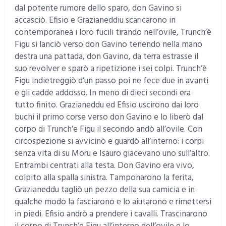
dal potente rumore dello sparo, don Gavino si
accasciò. Efisio e Grazianeddiu scaricarono in
contemporanea i loro fucili tirando nell’ovile, Trunch’è
Figu si lanciò verso don Gavino tenendo nella mano
destra una pattada, don Gavino, da terra estrasse il
suo revolver e sparò a ripetizione i sei colpi. Trunch’è
Figu indietreggiò d’un passo poi ne fece due in avanti
e gli cadde addosso. In meno di dieci secondi era
tutto finito. Grazianeddu ed Efisio uscirono dai loro
buchi il primo corse verso don Gavino e lo liberò dal
corpo di Trunch’e Figu il secondo andò all’ovile. Con
circospezione si avvicinò e guardò all’interno: i corpi
senza vita di su Moru e Isauro giacevano uno sull’altro.
Entrambi centrati alla testa. Don Gavino era vivo,
colpito alla spalla sinistra. Tamponarono la ferita,
Grazianeddu tagliò un pezzo della sua camicia e in
qualche modo la fasciarono e lo aiutarono e rimettersi
in piedi. Efisio andrò a prendere i cavalli. Trascinarono