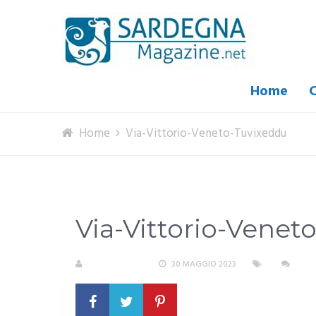
Home
C
Home
Via-Vittorio-Veneto-Tuvixeddu
Via-Vittorio-Venet
R. COPPARONI
30 MAGGIO 2023
NES