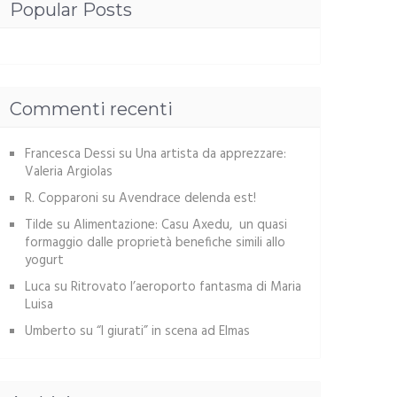
Popular Posts
Commenti recenti
Francesca Dessi
su
Una artista da apprezzare:
Valeria Argiolas
R. Copparoni
su
Avendrace delenda est!
Tilde
su
Alimentazione: Casu Axedu, un quasi
formaggio dalle proprietà benefiche simili allo
yogurt
Luca
su
Ritrovato l’aeroporto fantasma di Maria
Luisa
Umberto
su
“I giurati” in scena ad Elmas