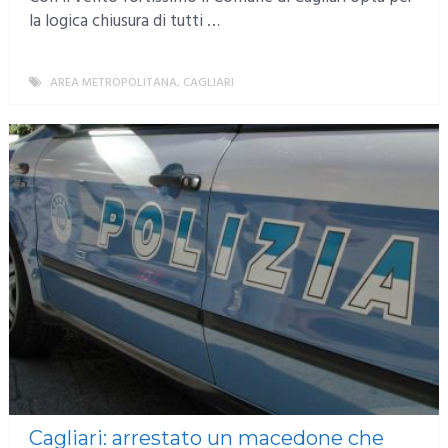
la logica chiusura di tutti …
AREA METROPOLITANA
,
CAGLIARI
MORE
Cagliari: arrestato un macedone che