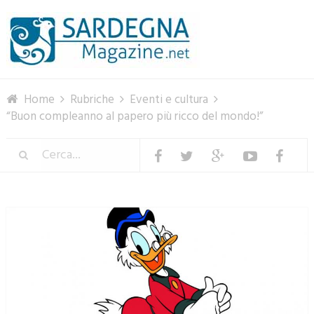
Menu
Home
Rubriche
Eventi e cultura
“Buon compleanno al papero più ricco del mondo!”