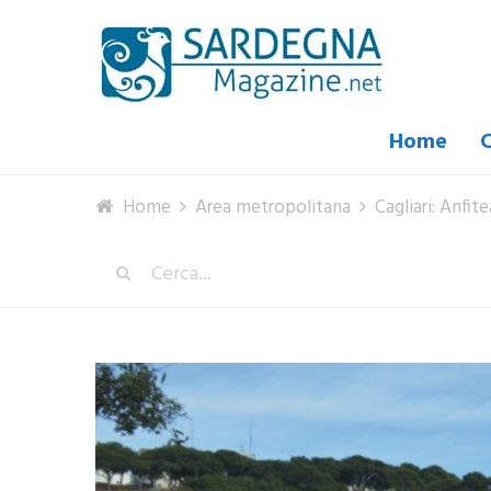
Home
C
Home
Area metropolitana
Cagliari: Anfi