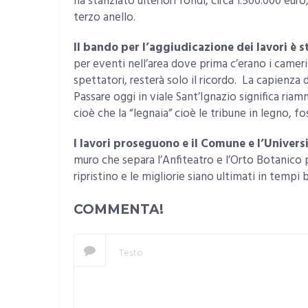
ha stanziato ulteriori fondi, circa 1.500.000 e
terzo anello.
Il bando per l’aggiudicazione dei lavori è 
per eventi nell’area dove prima c’erano i cameri
spettatori, resterà solo il ricordo. La capienza
Passare oggi in viale Sant’Ignazio significa ri
cioè che la “legnaia” cioè le tribune in legno, f
I lavori proseguono e il Comune e l’Universi
muro che separa l’Anfiteatro e l’Orto Botanico p
ripristino e le migliorie siano ultimati in tempi b
COMMENTA!