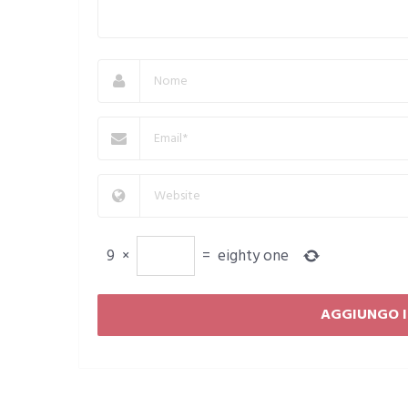
9
×
=
eighty one