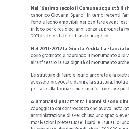
Nel 19esimo secolo il Comune acquistò il si
canonico Giovanni Spano. In tempi recenti l’an
ferro e legno amovibili per ospitare eventi estiv
in loco per circa dieci anni senza appropriata m
2011 il sito e stato dichiarato inagibile.
Nel 2011-2012 la Giunta Zedda ha stanziato
delle gradinate e riaprendo il monumento alle vi
all’anfiteatro la sua dignità di monumento arch
Le strutture di ferro e legno ancorate alla pietr
avessero provocato danni alla struttura. Inoltre 
portato alla formazione di muffe corrosive per l
A un’analisi più attenta i danni si sono dim
capeggiata dal centrodestra che aveva installato
amministrazione di aver chiuso uno spazio eventi
motivazioni pretestuose, i sardi e i turisti di u