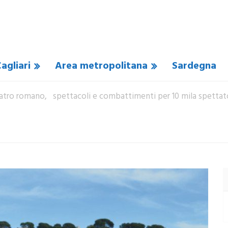
agliari
Area metropolitana
Sardegna
teatro romano, spettacoli e combattimenti per 10 mila spettat