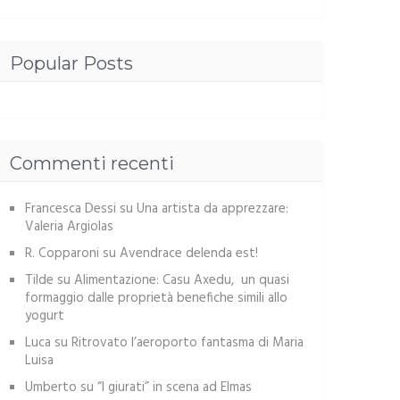
Popular Posts
Commenti recenti
Francesca Dessi
su
Una artista da apprezzare:
Valeria Argiolas
R. Copparoni
su
Avendrace delenda est!
Tilde
su
Alimentazione: Casu Axedu, un quasi
formaggio dalle proprietà benefiche simili allo
yogurt
Luca
su
Ritrovato l’aeroporto fantasma di Maria
Luisa
Umberto
su
“I giurati” in scena ad Elmas