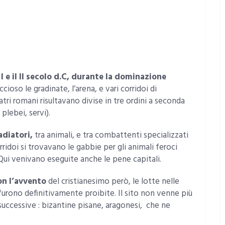
 I e il II secolo d.C, durante la dominazione
ccioso le gradinate, l’arena, e vari corridoi di
ri romani risultavano divise in tre ordini a seconda
 plebei, servi).
adiatori,
tra animali, e tra combattenti specializzati
rridoi si trovavano le gabbie per gli animali feroci
 Qui venivano eseguite anche le pene capitali.
on l’avvento
del cristianesimo però, le lotte nelle
furono definitivamente proibite. Il sito non venne più
uccessive : bizantine pisane, aragonesi, che ne