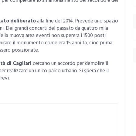
uro, per completare lo smantellamento del secondo e del
stato deliberato
alla fine del 2014. Prevede uno spazio
ni. Dei grandi concerti del passato da quattro mila
 della muova area eventi non supererà i 1500 posti.
ammirare il monumento come era 15 anni fa, cioè prima
ossero posizionate.
tà di Cagliari
cercano un accordo per demolire il
er realizzare un unico parco urbano. Si spera che il
revi.