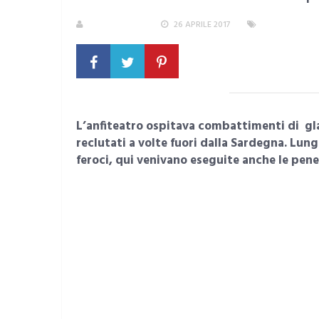
LA REDAZIONE
26 APRILE 2017
AREA METROP
L’anfiteatro ospitava combattimenti di gla
reclutati a volte fuori dalla Sardegna. Lung
feroci, qui venivano eseguite anche le pene 