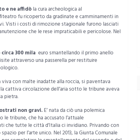
to e ne affidò
la cura archeologica al
fiteatro fu ricoperto da gradinate e camminamenti in
i. Visti i costi di rimozione stagionale furono lasciati
anutenzione che le rese impraticabili e pericolose. Nel
 circa 300 mila
euro smantellando il primo anello
site attraverso una passerella per restituire
eologico.
a viva con malte inadatte alla roccia, si paventava
la cattiva circolazione dell’aria sotto le tribune aveva
a pietra.
ostrati non gravi.
E’ nata da ciò una polemica
 le tribune, che ha accusato l’attuale
 che tutte le città d’Italia ci invidiano. Privando con
no spazio per l’arte unico. Nel 2013, la Giunta Comunale