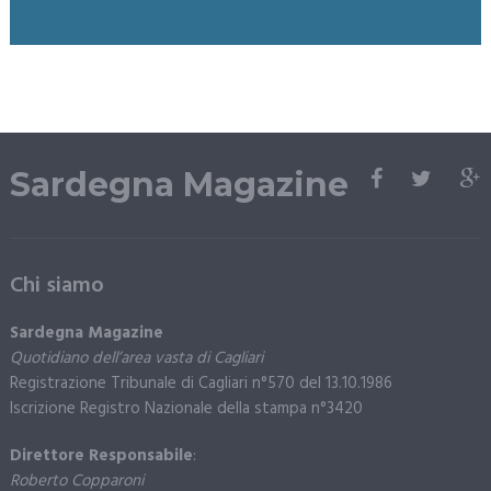
Sardegna Magazine
Chi siamo
Sardegna Magazine
Quotidiano dell’area vasta di Cagliari
Registrazione Tribunale di Cagliari n°570 del 13.10.1986
Iscrizione Registro Nazionale della stampa n°3420
Direttore Responsabile
:
Roberto Copparoni