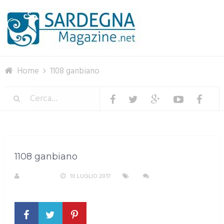
Menu
Home
1108 ganbiano
1108 ganbiano
S. ATZENI
10 LUGLIO 2017
NESSUN
COMMENTO