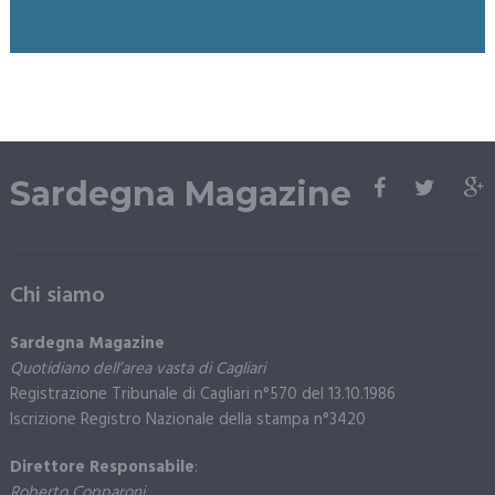
Sardegna Magazine
Chi siamo
Sardegna Magazine
Quotidiano dell’area vasta di Cagliari
Registrazione Tribunale di Cagliari n°570 del 13.10.1986
Iscrizione Registro Nazionale della stampa n°3420
Direttore Responsabile
:
Roberto Copparoni