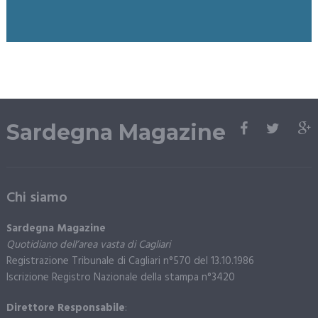
Sardegna Magazine
Chi siamo
Sardegna Magazine
Quotidiano dell’area vasta di Cagliari
Registrazione Tribunale di Cagliari n°570 del 13.10.1986
Iscrizione Registro Nazionale della stampa n°3420
Direttore Responsabile
: