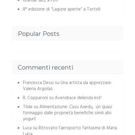
Grande Jazz a Pirri
8° edizione di “Lagune aperte” a Tortolì
Popular Posts
Commenti recenti
Francesca Dessi
su
Una artista da apprezzare:
Valeria Argiolas
R. Copparoni
su
Avendrace delenda est!
Tilde
su
Alimentazione: Casu Axedu, un quasi
formaggio dalle proprietà benefiche simili allo
yogurt
Luca
su
Ritrovato l’aeroporto fantasma di Maria
Luisa