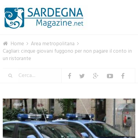
Menu
Home
Area metropolitana
Cagliari: cinque giovani fuggono per non pagare il conto in
un ristorante