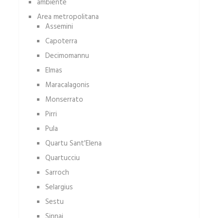
ambiente
Area metropolitana
Assemini
Capoterra
Decimomannu
Elmas
Maracalagonis
Monserrato
Pirri
Pula
Quartu Sant'Elena
Quartucciu
Sarroch
Selargius
Sestu
Sinnai