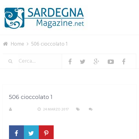
Menu
Home
506 cioccolato 1
506 cioccolato 1
S. ATZENI
24 MARZO 2017
NESSUN
COMMENTO