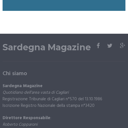
Sardegna Magazine
Chi siamo
Sardegna Magazine
Quotidiano dell’area vasta di Cagliari
Registrazione Tribunale di Cagliari n°570 del 13.10.1986
Iscrizione Registro Nazionale della stampa n°3420
Direttore Responsabile
:
Roberto Copparoni