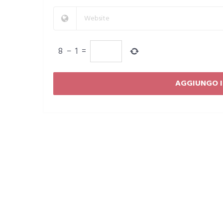
8
−
1
=