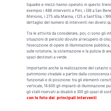
Squadre e mezzi hanno operato in questo triennio
esempio i 488 interventi a Pirri, i 338 a San Ben
Mirrionis, i 275 alla Marina, i 125 a Sant’Elia, i 1
dettaglio del numero di interventi nei diversi qua
Tra le attività da considerare, poi, ci sono gli 
situazioni di pericolo dovute al recupero di olio,
l’esecuzione di opere di illuminazione pubblica, 
sulle rotatorie, la sistemazione e la pulizia di 
spazi destinati a verde.
Importante anche la realizzazione del catasto st
patrimonio stradale a partire dalla conoscenza d
funzionali e di posizione: tra gli elementi censi
verticale, 14.600 gli impianti di illuminazione pub
gli stalli riservati ai disabili e 300 gli spazi di sos
con le foto dei principali interventi
16 strade cagliari