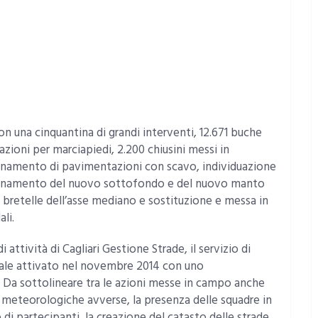
con una cinquantina di grandi interventi, 12.671 buche
zioni per marciapiedi, 2.200 chiusini messi in
risanamento di pavimentazioni con scavo, individuazione
izionamento del nuovo sottofondo e del nuovo manto
le bretelle dell’asse mediano e sostituzione e messa in
li.
 attività di Cagliari Gestione Strade, il servizio di
nale attivato nel novembre 2014 con uno
o. Da sottolineare tra le azioni messe in campo anche
ni meteorologiche avverse, la presenza delle squadre in
di partecipanti, la creazione del catasto delle strade