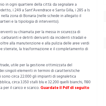
 in ogni quartiere della città: da segnalare a
edetto, i 249 a Sant’Avendrace e Santa Gilla, i 285 a Is
89 nella zona di Bonaria (nelle schede in allegato il
rtieri e la tipologia di intervento).
interventi su chiamata per la messa in sicurezza di
 carburanti e detriti derivanti da incidenti stradali e
oltre alla manutenzione e alla pulizia delle aree verdi
aree sterrate, la trasformazione e il completamento di
rade, utile per la gestione ottimizzata del
ei singoli elementi in termini di caratteristiche
ti sono circa 22.000 gli impianti di segnaletica
blica, circa 3.350 stalli blu e 32.200 quelli bianchi, 1180
ta per il carico e scarico.
Guardate il Pdf di seguito