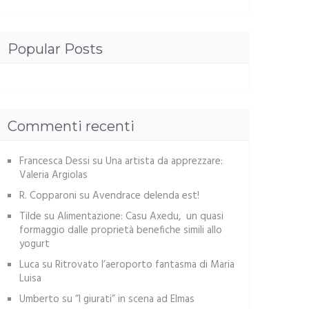
Popular Posts
Commenti recenti
Francesca Dessi
su
Una artista da apprezzare:
Valeria Argiolas
R. Copparoni
su
Avendrace delenda est!
Tilde
su
Alimentazione: Casu Axedu, un quasi
formaggio dalle proprietà benefiche simili allo
yogurt
Luca
su
Ritrovato l’aeroporto fantasma di Maria
Luisa
Umberto
su
“I giurati” in scena ad Elmas