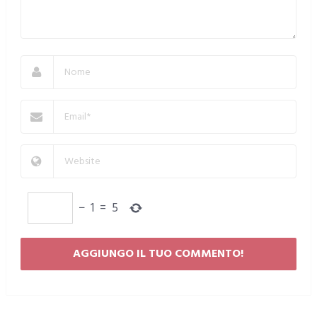
−
1
=
5