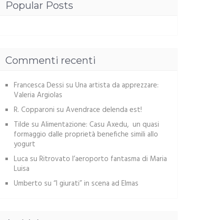
Popular Posts
Commenti recenti
Francesca Dessi
su
Una artista da apprezzare:
Valeria Argiolas
R. Copparoni
su
Avendrace delenda est!
Tilde
su
Alimentazione: Casu Axedu, un quasi
formaggio dalle proprietà benefiche simili allo
yogurt
Luca
su
Ritrovato l’aeroporto fantasma di Maria
Luisa
Umberto
su
“I giurati” in scena ad Elmas