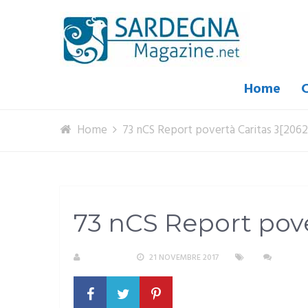
Home
C
Home
73 nCS Report povertà Caritas 3[2062
73 nCS Report pove
S. ATZENI
21 NOVEMBRE 2017
NESSU