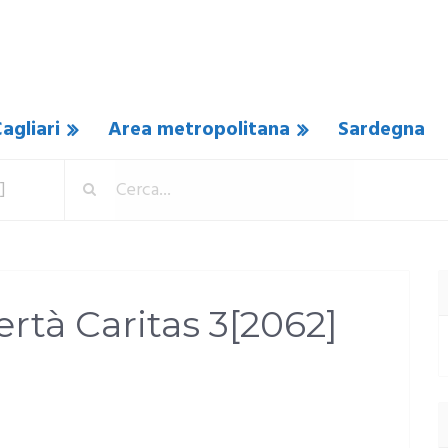
agliari
Area metropolitana
Sardegna
]
rtà Caritas 3[2062]
N COMMENTO