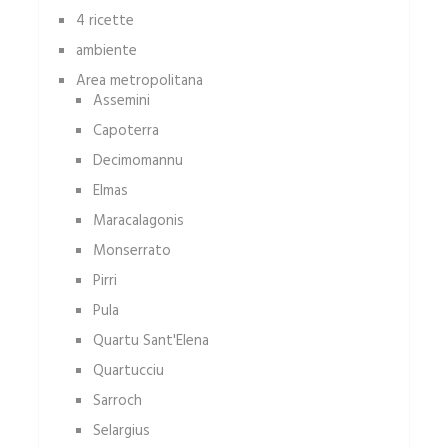
4 ricette
ambiente
Area metropolitana
Assemini
Capoterra
Decimomannu
Elmas
Maracalagonis
Monserrato
Pirri
Pula
Quartu Sant'Elena
Quartucciu
Sarroch
Selargius