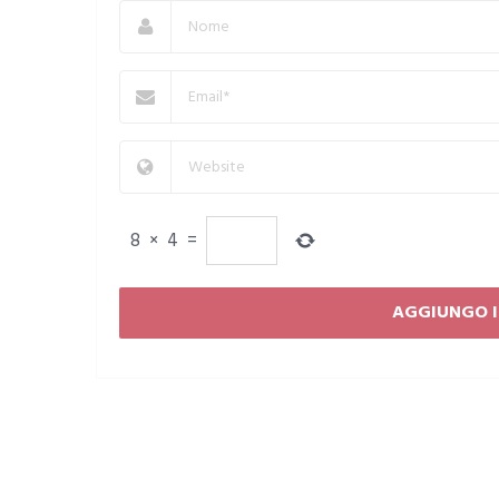
8
×
4
=