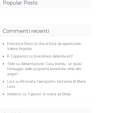
Popular Posts
Commenti recenti
Francesca Dessi
su
Una artista da apprezzare:
Valeria Argiolas
R. Copparoni
su
Avendrace delenda est!
Tilde
su
Alimentazione: Casu Axedu, un quasi
formaggio dalle proprietà benefiche simili allo
yogurt
Luca
su
Ritrovato l’aeroporto fantasma di Maria
Luisa
Umberto
su
“I giurati” in scena ad Elmas