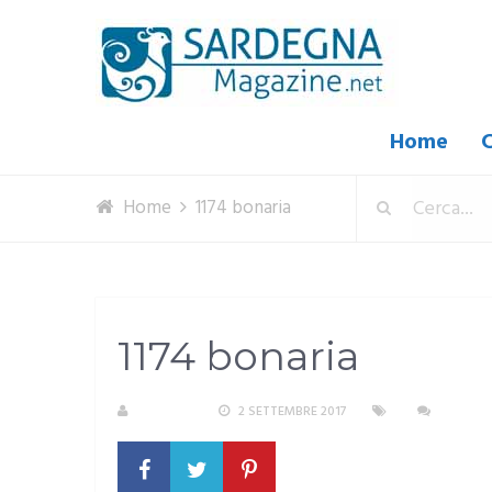
Home
C
Home
1174 bonaria
1174 bonaria
S. ATZENI
2 SETTEMBRE 2017
NESSUN