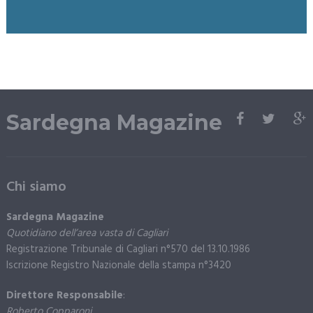
Sardegna Magazine
Chi siamo
Sardegna Magazine
Quotidiano dell’area vasta di Cagliari
Registrazione Tribunale di Cagliari n°570 del 13.10.1986
Iscrizione Registro Nazionale della stampa n°3420
Direttore Responsabile
:
Roberto Copparoni