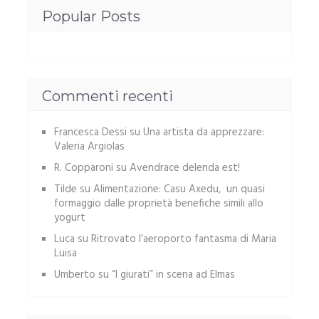
Popular Posts
Commenti recenti
Francesca Dessi
su
Una artista da apprezzare:
Valeria Argiolas
R. Copparoni
su
Avendrace delenda est!
Tilde
su
Alimentazione: Casu Axedu, un quasi
formaggio dalle proprietà benefiche simili allo
yogurt
Luca
su
Ritrovato l’aeroporto fantasma di Maria
Luisa
Umberto
su
“I giurati” in scena ad Elmas