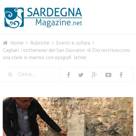
Menu
Home
Rubriche
Eventi e cultura
Cagliari: i sotterranei del San Giovanni di Dio restituiscono
una stele in marmo con epigrafi latine