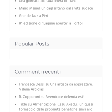
Una giornata alla Gualchiera di Tiana
Mario Mameli un cagliaritano dalla vita audace
Grande Jazz a Pirri
8° edizione di “Lagune aperte” a Tortolì
Popular Posts
Commenti recenti
Francesca Dessi
su
Una artista da apprezzare:
Valeria Argiolas
R. Copparoni
su
Avendrace delenda est!
Tilde
su
Alimentazione: Casu Axedu, un quasi
formaggio dalle proprietà benefiche simili allo