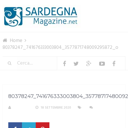
Menu
Home
80378247_741676333003804_3577871748009295872_o
80378247_741676333003804_3577871748009
M. DOTTA
18 SETTEMBRE 2020
NESSUN
COMMENTO